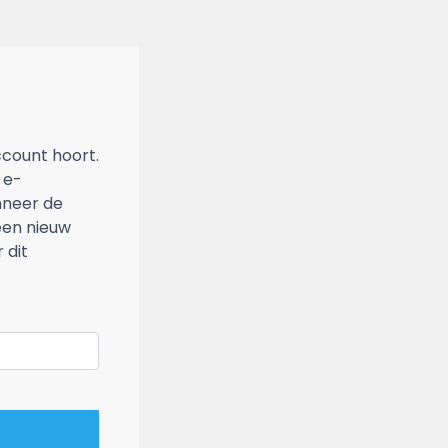
account hoort.
 e-
nneer de
een nieuw
 dit